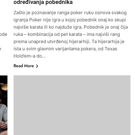
određivanja pobednika
Zašto je poznavanje ranga poker ruku osnova svakog
igranja Poker nije igra u kojoj pobednik onaj ko skupi
najviše karata ili ko najduže igra. Pobednik je onaj čija
iode
ruka – kombinacija od pet karata – ima najviši rang
prema unapred utvrđenoj hijerarhiji. Ta hijerarhija je
e
ista u svim glavnim varijantama pokera, od Texas
Hold’em-a do…
Read More