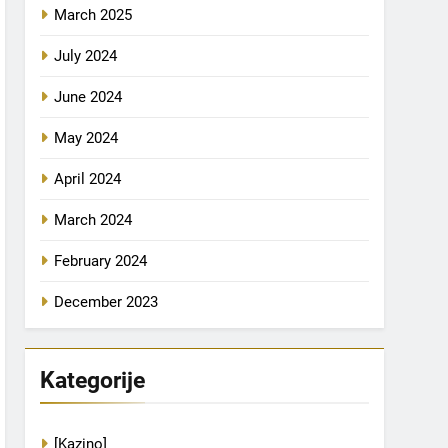
March 2025
July 2024
June 2024
May 2024
April 2024
March 2024
February 2024
December 2023
Kategorije
[Kazino]