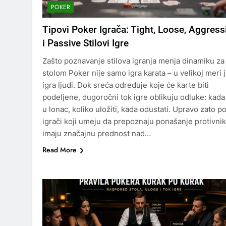
POKER
Tipovi Poker Igrača: Tight, Loose, Aggress
i Passive Stilovi Igre
Zašto poznavanje stilova igranja menja dinamiku za
stolom Poker nije samo igra karata – u velikoj meri 
igra ljudi. Dok sreća određuje koje će karte biti
podeljene, dugoročni tok igre oblikuju odluke: kada
u lonac, koliko uložiti, kada odustati. Upravo zato p
igrači koji umeju da prepoznaju ponašanje protivni
imaju značajnu prednost nad…
Read More