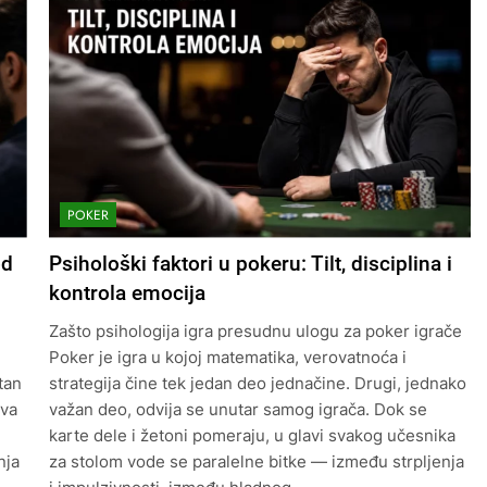
POKER
od
Psihološki faktori u pokeru: Tilt, disciplina i
kontrola emocija
Zašto psihologija igra presudnu ulogu za poker igrače
Poker je igra u kojoj matematika, verovatnoća i
tan
strategija čine tek jedan deo jednačine. Drugi, jednako
ova
važan deo, odvija se unutar samog igrača. Dok se
karte dele i žetoni pomeraju, u glavi svakog učesnika
nja
za stolom vode se paralelne bitke — između strpljenja