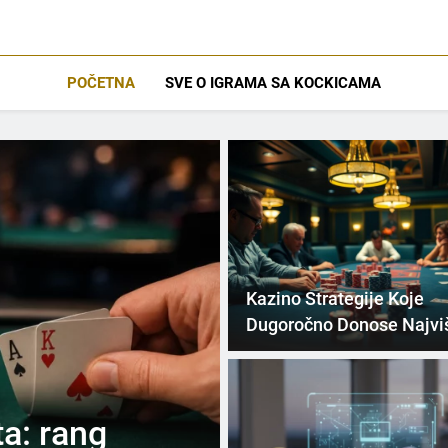
Dice Blaster
POČETNA
SVE O IGRAMA SA KOCKICAMA
Kazino Strategije Koje
Dugoročno Donose Najvi
Dobitaka
a: rang
Tipovi Poker I