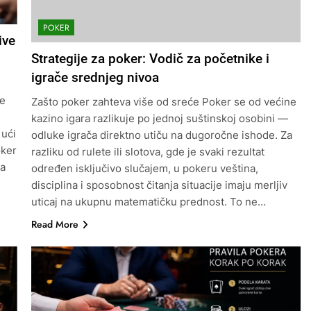
POKER
ive
Strategije za poker: Vodič za početnike i
igrače srednjeg nivoa
je
Zašto poker zahteva više od sreće Poker se od većine
kazino igara razlikuje po jednoj suštinskoj osobini —
 ući
odluke igrača direktno utiču na dugoročne ishode. Za
oker
razliku od rulete ili slotova, gde je svaki rezultat
ka
određen isključivo slučajem, u pokeru veština,
disciplina i sposobnost čitanja situacije imaju merljiv
uticaj na ukupnu matematičku prednost. To ne…
Read More