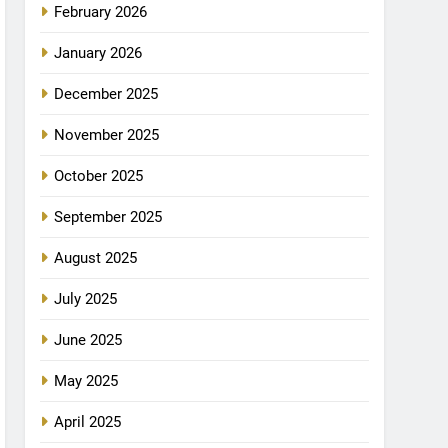
February 2026
January 2026
December 2025
November 2025
October 2025
September 2025
August 2025
July 2025
June 2025
May 2025
April 2025