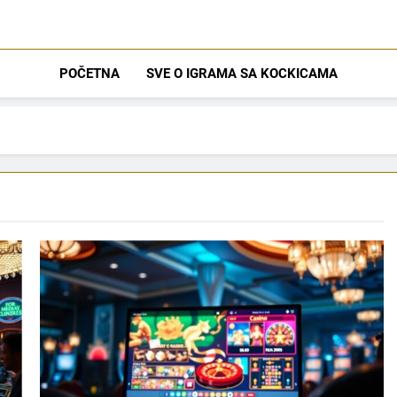
Dice Blaster
POČETNA
SVE O IGRAMA SA KOCKICAMA