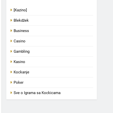
[Kazino]
Blekdžek
Business
Casino
Gambling
Kasino
Kockanje
Poker
Sve o Igrama sa Kockicama