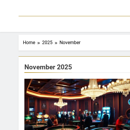
Home
2025
November
November 2025