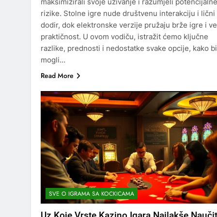
maksimizirali svoje uživanje i razumjeli potencijaln
rizike. Stolne igre nude društvenu interakciju i lični
dodir, dok elektronske verzije pružaju brže igre i v
praktičnost. U ovom vodiču, istražit ćemo ključne
razlike, prednosti i nedostatke svake opcije, kako b
mogli…
Read More
SVE O IGRAMA SA KOCKICAMA
Uz Koje Vrste Kazino Igara Najlakše Naučit