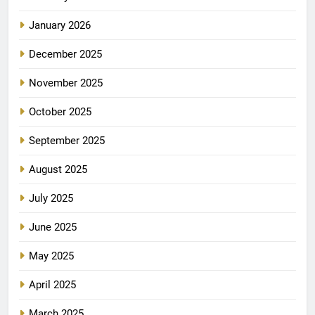
January 2026
December 2025
November 2025
October 2025
September 2025
August 2025
July 2025
June 2025
May 2025
April 2025
March 2025