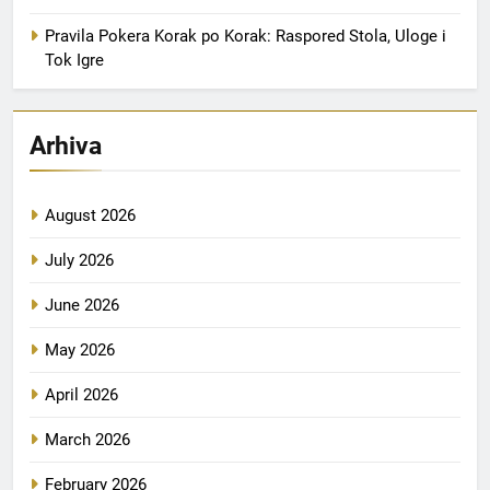
Pravila Pokera Korak po Korak: Raspored Stola, Uloge i
Tok Igre
Arhiva
August 2026
July 2026
June 2026
May 2026
April 2026
March 2026
February 2026