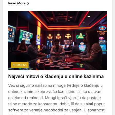
Read More
BUSINESS
Najveći mitovi o klađenju u online kazinima
Već si sigurno naišao na mnoge tvrdnje o klađenju u
online kazinima koje zvuče kao istine, ali su u stvari
daleko od realnosti. Mnogi igrači vjeruju da postoje
tajne metode za konstantnu dobit, ili da su alati poput
softvera za varanje neophodni za uspjeh. U stvarnosti,