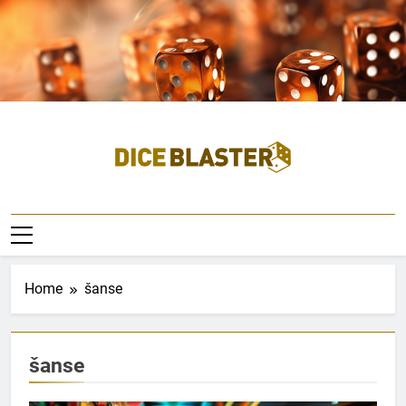
Skip
to
content
Dice Blaster
Home
šanse
šanse