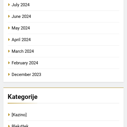
July 2024
June 2024
May 2024
April 2024
March 2024
February 2024
December 2023
Kategorije
[Kazino]
Blekdžek