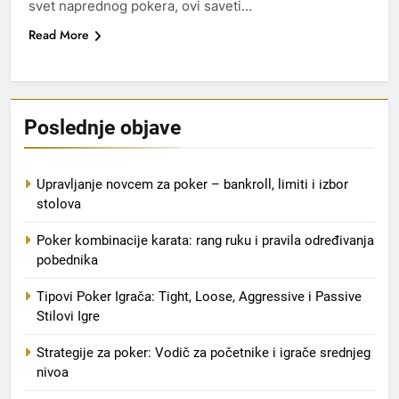
svet naprednog pokera, ovi saveti…
Read More
Poslednje objave
Upravljanje novcem za poker – bankroll, limiti i izbor
stolova
Poker kombinacije karata: rang ruku i pravila određivanja
pobednika
Tipovi Poker Igrača: Tight, Loose, Aggressive i Passive
Stilovi Igre
Strategije za poker: Vodič za početnike i igrače srednjeg
nivoa