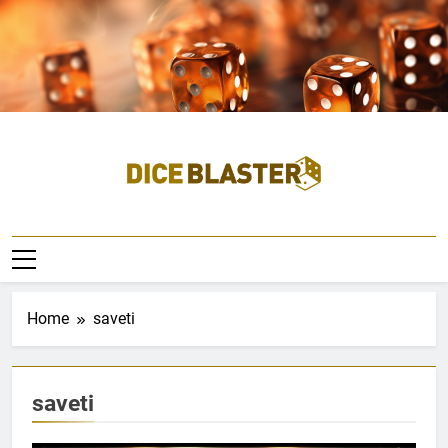
Skip
to
content
Dice Blaster
Home
saveti
saveti