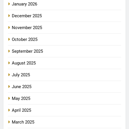
January 2026
December 2025
November 2025
October 2025
September 2025
August 2025
July 2025
June 2025
May 2025
April 2025
March 2025