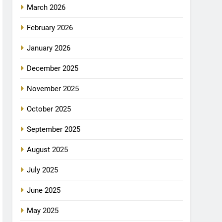
March 2026
February 2026
January 2026
December 2025
November 2025
October 2025
September 2025
August 2025
July 2025
June 2025
May 2025