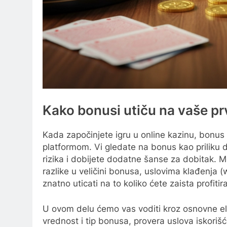
Kako bonusi utiču na vaše pr
Kada započinjete igru u online kazinu, bonus 
platformom. Vi gledate na bonus kao priliku da
rizika i dobijete dodatne šanse za dobitak. 
razlike u veličini bonusa, uslovima klađenja (w
znatno uticati na to koliko ćete zaista profitira
U ovom delu ćemo vas voditi kroz osnovne el
vrednost i tip bonusa, provera uslova iskorišće