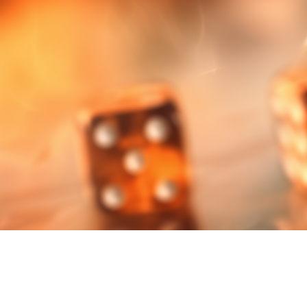
Skip
to
content