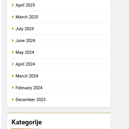
April 2025
March 2025
July 2024
June 2024
May 2024
April 2024
March 2024
February 2024
December 2023
Kategorije