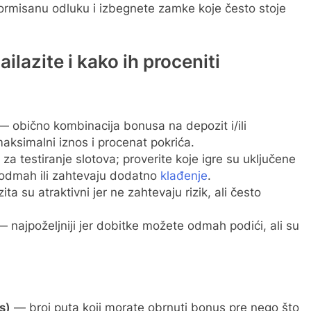
formisanu odluku i izbegnete zamke koje često stoje
ilazite i kako ih proceniti
 obično kombinacija bonusa na depozit i/ili
maksimalni iznos i procenat pokrića.
za testiranje slotova; proverite koje igre su uključene
c odmah ili zahtevaju dodatno
klađenje
.
 su atraktivni jer ne zahtevaju rizik, ali često
 najpoželjniji jer dobitke možete odmah podići, ali su
s)
— broj puta koji morate obrnuti bonus pre nego što