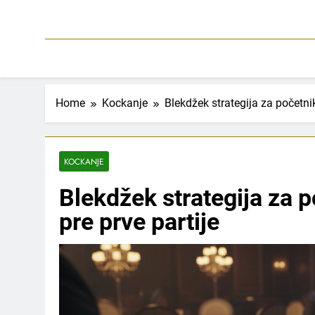
Home
Kockanje
Blekdžek strategija za početnik
KOCKANJE
Blekdžek strategija za p
pre prve partije