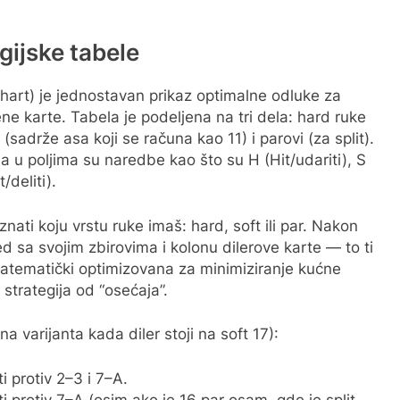
ijske tabele
chart) je jednostavan prikaz optimalne odluke za
ne karte. Tabela je podeljena na tri dela: hard ruke
 (sadrže asa koji se računa kao 11) i parovi (za split).
 a u poljima su naredbe kao što su H (Hit/udariti), S
/deliti).
znati koju vrstu ruke imaš: hard, soft ili par. Nakon
d sa svojim zbirovima i kolonu dilerove karte — to ti
matematički optimizovana za minimiziranje kućne
strategija od “osećaja”.
na varijanta kada diler stoji na soft 17):
i protiv 2–3 i 7–A.
ti protiv 7–A (osim ako je 16 par osam, gde je split