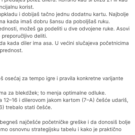
ijalnu korist.
pkladu i dobijaš tačno jednu dodatnu kartu. Najbolje
ntama kada imaš dobru šansu da poboljšaš ruku.
ednosti, možeš ga podeliti u dve odvojene ruke. Asovi
preporučljivo deliti.
a kada diler ima asa. U većini slučajeva početnicima
 prednost.
 osećaj za tempo igre i pravila konkretne varijante
atama za blekdžek; to menja optimalne odluke.
sa 12–16 i dilerovom jakom kartom (7–A) češće udariš,
6) trebalo stati češće.
izbegneš najčešće početničke greške i da donosiš bolje
o osnovnu strategijsku tabelu i kako je praktično