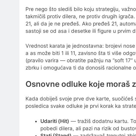
Pre nego što slediš bilo koju strategiju, važ
takmičiš protiv dilera, ne protiv drugih igrača
21, ali da je ne pređeš. Ako pređeš 21, auto
sastoji se od asa i desetke ili figure u prvim 
Vrednost karata je jednostavna: brojevi nose 
a as može biti 1 ili 11, zavisno šta ti više o
(pravilo varira — obratite pažnju na “soft 17”
zbrku i omogućava ti da donosiš racionalne o
Osnovne odluke koje moraš zn
Kada dobiješ svoje prve dve karte, suočićeš 
posledica svake odluke je prvi korak ka strateš
Udariti (Hit)
— tražiš dodatnu kartu. To r
pobedi dilera, ali pazi na rizik od busto
Stati (Stand)
— zadržavaš trenutni zbir i