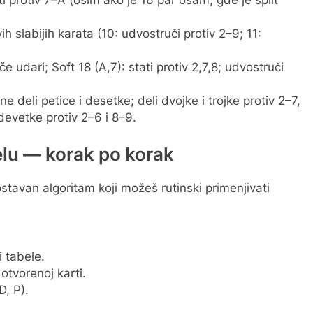
vih slabijih karata (10: udvostruči protiv 2–9; 11:
e udari; Soft 18 (A,7): stati protiv 2,7,8; udvostruči
e deli petice i desetke; deli dvojke i trojke protiv 2–7,
devetke protiv 2–6 i 8–9.
elu — korak po korak
stavan algoritam koji možeš rutinski primenjivati
i tabele.
otvorenoj karti.
D, P).