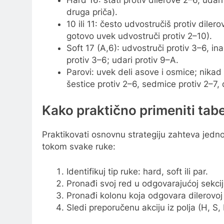
druga priča).
10 ili 11: često udvostručiš protiv dilero
gotovo uvek udvostruči protiv 2–10).
Soft 17 (A,6): udvostruči protiv 3–6, inač
protiv 3–6; udari protiv 9–A.
Parovi: uvek deli asove i osmice; nikad n
šestice protiv 2–6, sedmice protiv 2–7, 
Kako praktično primeniti tab
Praktikovati osnovnu strategiju zahteva jedno
tokom svake ruke:
Identifikuj tip ruke: hard, soft ili par.
Pronađi svoj red u odgovarajućoj sekcij
Pronađi kolonu koja odgovara dilerovoj 
Sledi preporučenu akciju iz polja (H, S, 