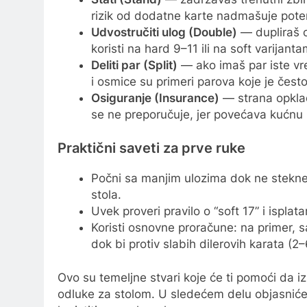
rizik od dodatne karte nadmašuje potenc
Udvostručiti ulog (Double)
— dupliraš o
koristi na hard 9–11 ili na soft varija
Deliti par (Split)
— ako imaš par iste vr
i osmice su primeri parova koje je često 
Osiguranje (Insurance)
— strana opklad
se ne preporučuje, jer povećava kućnu
Praktični saveti za prve ruke
Počni sa manjim ulozima dok ne stekneš
stola.
Uvek proveri pravilo o “soft 17” i ispl
Koristi osnovne proračune: na primer, 
dok bi protiv slabih dilerovih karata (2–
Ovo su temeljne stvari koje će ti pomoći da 
odluke za stolom. U sledećem delu objasnićem