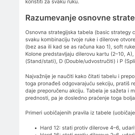
koristiti za svaku ruku.
Razumevanje osnovne strateg
Osnovna strategijska tabela (basic strategy 
svaku kombinaciju tvoje ruke i dilerove otvore
(bez asa ili kad se as računa kao 1), soft ruke
Kolone predstavljaju dilerovu kartu (2–10, A),
(Stand/stati), D (Double/udvostručiti) i P (Split
Najvažnije je naučiti kako čitati tabelu i prepo
toga pronađeš odgovarajuću sekciju, pratiš re
daje preporučenu akciju. Tabela je sažeta i 
prednosti, pa je dosledno praćenje toga bolja 
Primeri uobičajenih pravila iz tabele (uobičaje
Hard 12: stati protiv dilerove 4–6, udarit
Hard 16: stati protiv dilerove 2–6, udari