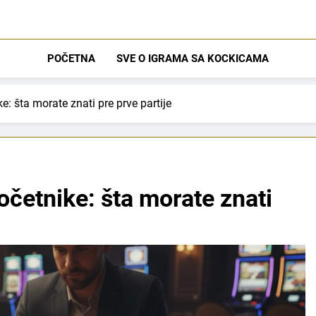
Dice Blaster
POČETNA
SVE O IGRAMA SA KOCKICAMA
e: šta morate znati pre prve partije
očetnike: šta morate znati