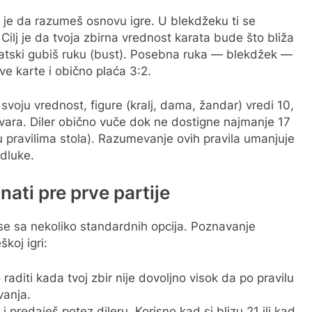
no je da razumeš osnovu igre. U blekdžeku ti se
. Cilj je da tvoja zbirna vrednost karata bude što bliža
matski gubiš ruku (bust). Posebna ruka — blekdžek —
dve karte i obično plaća 3:2.
svoju vrednost, figure (kralj, dama, žandar) vredi 10,
dgovara. Diler obično vuče dok ne dostigne najmanje 17
 u pravilima stola). Razumevanje ovih pravila umanjuje
dluke.
ati pre prve partije
se sa nekoliko standardnih opcija. Poznavanje
koj igri:
aditi kada tvoj zbir nije dovoljno visok da po pravilu
vanja.
 predaješ potez dileru. Korisno kad si blizu 21 ili kad