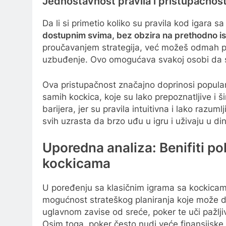
Jednostavnost pravila i pristupačnos
Da li si primetio koliko su pravila kod igara 
dostupnim svima, bez obzira na prethodno i
proučavanjem strategija, već možeš odmah poč
uzbuđenje. Ovo omogućava svakoj osobi da se u
Ova pristupačnost značajno doprinosi popular
samih kockica, koje su lako prepoznatljive i 
barijera, jer su pravila intuitivna i lako raz
svih uzrasta da brzo uđu u igru i uživaju u d
Uporedna analiza: Benifiti po
kockicama
U poređenju sa klasičnim igrama sa kockicama
mogućnost strateškog planiranja koje može dr
uglavnom zavise od sreće, poker te uči pažljiv
Osim toga, poker često nudi veće finansijske