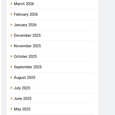
March 2026
February 2026
January 2026
December 2025
November 2025
October 2025
September 2025
August 2025
July 2025
June 2025
May 2025