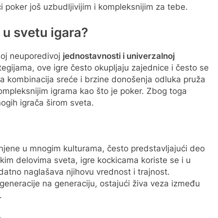
ći poker još uzbudljivijim i kompleksnijim za tebe.
 u svetu igara?
joj neuporedivoj
jednostavnosti i univerzalnoj
egijama, ove igre često okupljaju zajednice i često se
na kombinacija sreće i brzine donošenja odluka pruža
ompleksnijim igrama kao što je poker. Zbog toga
ogih igrača širom sveta.
njene u mnogim kulturama, često predstavljajući deo
nekim delovima sveta, igre kockicama koriste se i u
datno naglašava njihovu vrednost i trajnost.
generacije na generaciju, ostajući živa veza između
.