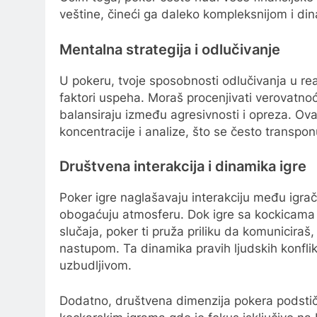
veštine, čineći ga daleko kompleksnijom i di
Mentalna strategija i odlučivanje
U pokeru, tvoje sposobnosti odlučivanja u rea
faktori uspeha. Moraš procenjivati verovatnoće
balansiraju između agresivnosti i opreza. Ova
koncentracije i analize, što se često transpon
Društvena interakcija i dinamika igre
Poker igre naglašavaju interakciju među igrač
obogaćuju atmosferu. Dok igre sa kockicama 
slučaja, poker ti pruža priliku da komuniciraš, 
nastupom. Ta dinamika pravih ljudskih konflik
uzbudljivom.
Dodatno, društvena dimenzija pokera podstiče