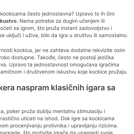
t
sa kockicama često jednostavna? Upravo to ih čini
skustvo
. Nema potrebe za dugim učenjem ili
eti sa igrom, što pruža instant zadovoljstvo i
ključi i uživa, bilo da igra u društvu ili samostalno.
nosti kockica, jer ne zahteva dodatne rekvizite osim
široko dostupne. Takođe, često ne postoji jezička
umljiva. Upravo ta jednostavnost omogućava igračima
inamičnom i društvenom iskustvu koje kockice pružaju.
kera naspram klasičnih igara sa
, poker pruža dublju mentalnu stimulaciju i
astično uticati na ishod. Dok igre sa kockicama
om procenjivanju protivnika i upravljanju rizicima.
 nagrade, što motiviše igrače da unapredi svoje