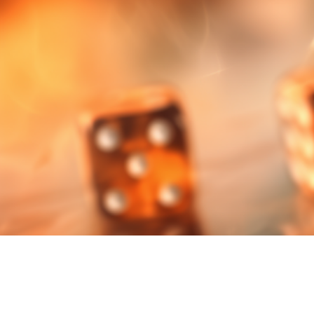
Skip
to
content