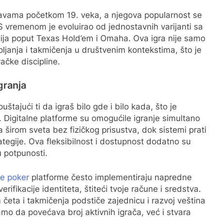
žavama početkom 19. veka, a njegova popularnost se
S vremenom je evoluirao od jednostavnih varijanti sa
zija poput Texas Hold’em i Omaha. Ova igra nije samo
pljanja i takmičenja u društvenim kontekstima, što je
ačke discipline.
granja
uštajući ti da igraš bilo gde i bilo kada, što je
. Digitalne platforme su omogućile igranje simultano
a širom sveta bez fizičkog prisustva, dok sistemi prati
ategije. Ova fleksibilnost i dostupnost dodatno su
u potpunosti.
ne poker
platforme često implementiraju napredne
ifikacije identiteta, štiteći tvoje račune i sredstva.
četa i takmičenja podstiče zajednicu i razvoj veština
samo da povećava broj aktivnih igrača, već i stvara