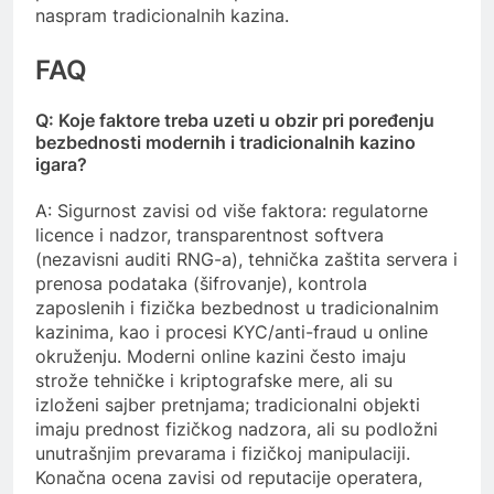
naspram tradicionalnih kazina.
FAQ
Q: Koje faktore treba uzeti u obzir pri poređenju
bezbednosti modernih i tradicionalnih kazino
igara?
A: Sigurnost zavisi od više faktora: regulatorne
licence i nadzor, transparentnost softvera
(nezavisni auditi RNG-a), tehnička zaštita servera i
prenosa podataka (šifrovanje), kontrola
zaposlenih i fizička bezbednost u tradicionalnim
kazinima, kao i procesi KYC/anti-fraud u online
okruženju. Moderni online kazini često imaju
strože tehničke i kriptografske mere, ali su
izloženi sajber pretnjama; tradicionalni objekti
imaju prednost fizičkog nadzora, ali su podložni
unutrašnjim prevarama i fizičkoj manipulaciji.
Konačna ocena zavisi od reputacije operatera,