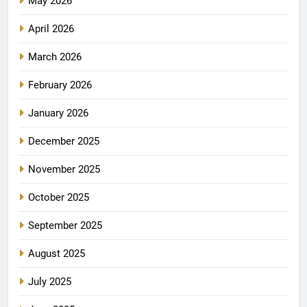
May 2026
April 2026
March 2026
February 2026
January 2026
December 2025
November 2025
October 2025
September 2025
August 2025
July 2025