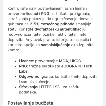
Kontrolišite rizik postavljanjem jasnih limita i
proverom
licenci
i
RNG
sertifikata pre igranja;
istraživanja pokazuju da ograničavanje dnevnih
gubitaka na
2-5% mesečnog prihoda
smanjuje
štetu. Koristite
dvofaktorsku autentifikaciju
,
redovno ažurirajte lozinke i aktivirajte limite
depozita. Any uvek pratite istoriju transakcija i
koristite opcije za
samoisključenje
ako izgubite
kontrolu.
Licence
: proveravajte
MGA
,
UKGC
.
RNG
: tražite sertifikate
eCOGRA
ili
iTech
Labs
.
Odgovorno igranje
: koristite limite depozita
i samoisključenje.
Šifrovanje
: HTTPS i SSL za zaštitu
podataka.
Postavljanje budžeta