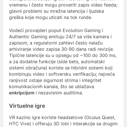
vremenu i često mogu proveriti zapis video feeda;
glavni problemi su mrežna latencija i ljudska
greška koje mogu uticati na tok runde.
Vodeći provajderi poput Evolution Gaming i
Authentic Gaming emituju 24/7 sa više kamera i
zapisom, a regulatorni zahtevi često nalažu
arhiviranje video zapisa 30-90 dana radi revizije.
Tipične latencije su u opsegu od ~100 do 300 ms,
a za dodatne funkcije (side bets, automatski
sistemi obračuna) koriste se hibridni sistemi koji
kombinuju video i softversku verifikaciju; najveća
ranjivost ostaje sigurnost strima i integritet
komunikacionih kanala, što se ublažava
enkripcijom
i nezavisnim auditima.
Virtuelne igre
VR kazino igre koriste headsetove (Oculus Quest,
HTC Vive) i offeruju 3D lobi i interakcije sa drugim