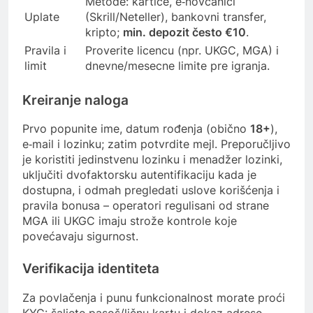
Metode: kartice, e‑novčanici
Uplate
(Skrill/Neteller), bankovni transfer,
kripto;
min. depozit često €10
.
Pravila i
Proverite licencu (npr. UKGC, MGA) i
limit
dnevne/mesecne limite pre igranja.
Kreiranje naloga
Prvo popunite ime, datum rođenja (obično
18+
),
e‑mail i lozinku; zatim potvrdite mejl. Preporučljivo
je koristiti jedinstvenu lozinku i menadžer lozinki,
uključiti dvofaktorsku autentifikaciju kada je
dostupna, i odmah pregledati uslove korišćenja i
pravila bonusa – operatori regulisani od strane
MGA ili UKGC imaju strože kontrole koje
povećavaju sigurnost.
Verifikacija identiteta
Za povlačenja i punu funkcionalnost morate proći
KYC: šaljete pasoš/ličnu kartu i dokaz adrese