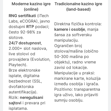
Moderne kazino igre
Tradicionalne kazino igre
(online)
(land-based)
RNG sertifikati
(iTech
Labs, eCOGRA), javno
Direktna fizička kontrola:
dostupni
RTP
podaci;
kamere i osoblje
, manja
često 92-98% za
šansa za softversku
slotove.
manipulaciju.
24/7 dostupnost
,
Ograničen broj
2.000+ slot naslova,
stolova/mašina (obično
live stolovi od
50-300 mašina po
provajdera (Evolution,
objektu), radno vreme
Playtech).
zavisi od lokacije.
Brze elektronske
Manipulacije u praksi:
isplate, digitalna
markirane karte, koluzija
bezbednost (SSL,
između osoblja i igrača.
dvofaktorska
Pozitivno: transparentna
autentifikacija).
igra uživo, lako prijaviti
Rizik:
neregulisani
sumnju osoblju.
sajtovi
i prevara pri
isplatama.