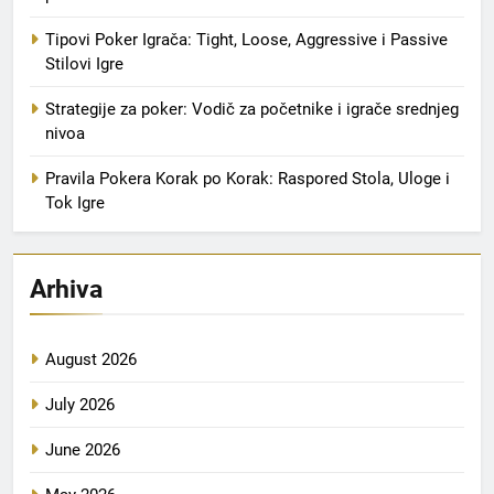
Tipovi Poker Igrača: Tight, Loose, Aggressive i Passive
Stilovi Igre
Strategije za poker: Vodič za početnike i igrače srednjeg
nivoa
Pravila Pokera Korak po Korak: Raspored Stola, Uloge i
Tok Igre
Arhiva
August 2026
July 2026
June 2026