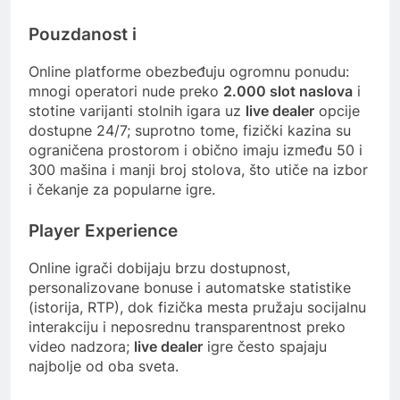
Pouzdanost i
Online platforme obezbeđuju ogromnu ponudu:
mnogi operatori nude preko
2.000 slot naslova
i
stotine varijanti stolnih igara uz
live dealer
opcije
dostupne 24/7; suprotno tome, fizički kazina su
ograničena prostorom i obično imaju između 50 i
300 mašina i manji broj stolova, što utiče na izbor
i čekanje za popularne igre.
Player Experience
Online igrači dobijaju brzu dostupnost,
personalizovane bonuse i automatske statistike
(istorija, RTP), dok fizička mesta pružaju socijalnu
interakciju i neposrednu transparentnost preko
video nadzora;
live dealer
igre često spajaju
najbolje od oba sveta.