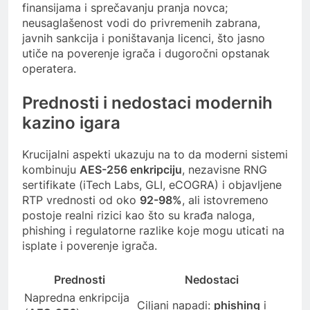
finansijama i sprečavanju pranja novca;
neusaglašenost vodi do privremenih zabrana,
javnih sankcija i poništavanja licenci, što jasno
utiče na poverenje igrača i dugoročni opstanak
operatera.
Prednosti i nedostaci modernih
kazino igara
Krucijalni aspekti ukazuju na to da moderni sistemi
kombinuju
AES-256 enkripciju
, nezavisne RNG
sertifikate (iTech Labs, GLI, eCOGRA) i objavljene
RTP vrednosti od oko
92-98%
, ali istovremeno
postoje realni rizici kao što su krađa naloga,
phishing i regulatorne razlike koje mogu uticati na
isplate i poverenje igrača.
Prednosti
Nedostaci
Napredna enkripcija
Ciljani napadi:
phishing
i