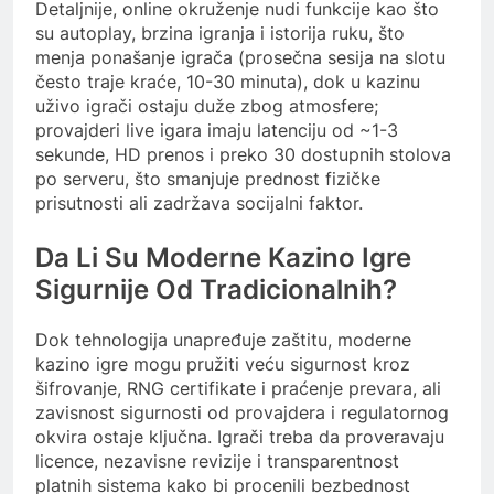
Detaljnije, online okruženje nudi funkcije kao što
su autoplay, brzina igranja i istorija ruku, što
menja ponašanje igrača (prosečna sesija na slotu
često traje kraće, 10-30 minuta), dok u kazinu
uživo igrači ostaju duže zbog atmosfere;
provajderi live igara imaju latenciju od ~1-3
sekunde, HD prenos i preko 30 dostupnih stolova
po serveru, što smanjuje prednost fizičke
prisutnosti ali zadržava socijalni faktor.
Da Li Su Moderne Kazino Igre
Sigurnije Od Tradicionalnih?
Dok tehnologija unapređuje zaštitu, moderne
kazino igre mogu pružiti veću sigurnost kroz
šifrovanje, RNG certifikate i praćenje prevara, ali
zavisnost sigurnosti od provajdera i regulatornog
okvira ostaje ključna. Igrači treba da proveravaju
licence, nezavisne revizije i transparentnost
platnih sistema kako bi procenili bezbednost