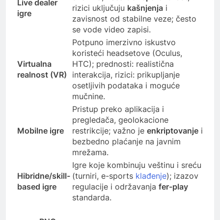
Live dealer
rizici uključuju
kašnjenja
i
igre
zavisnost od stabilne veze; često
se vode video zapisi.
Potpuno imerzivno iskustvo
koristeći headsetove (Oculus,
Virtualna
HTC); prednosti: realistična
realnost (VR)
interakcija, rizici: prikupljanje
osetljivih podataka i moguće
mučnine.
Pristup preko aplikacija i
pregledača, geolokacione
Mobilne igre
restrikcije; važno je
enkriptovanje
i
bezbedno plaćanje na javnim
mrežama.
Igre koje kombinuju veštinu i sreću
Hibridne/skill-
(turniri, e-sports
klađenje
); izazov
based igre
regulacije i održavanja
fer-play
standarda.