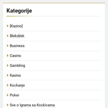
Kategorije
[Kazino]
Blekdžek
Business
Casino
Gambling
Kasino
Kockanje
Poker
Sve o Igrama sa Kockicama