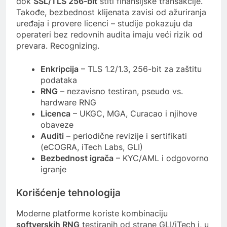
dok
SSL/TLS 256-bit
štiti finansijske transakcije.
Takođe, bezbednost klijenata zavisi od ažuriranja
uređaja i provere licenci – studije pokazuju da
operateri bez redovnih audita imaju veći rizik od
prevara. Recognizing.
Enkripcija
– TLS 1.2/1.3, 256-bit za zaštitu
podataka
RNG
– nezavisno testiran, pseudo vs.
hardware RNG
Licenca
– UKGC, MGA, Curacao i njihove
obaveze
Auditi
– periodične revizije i sertifikati
(eCOGRA, iTech Labs, GLI)
Bezbednost igrača
– KYC/AML i odgovorno
igranje
Korišćenje tehnologija
Moderne platforme koriste kombinaciju
softverskih RNG
testiranih od strane GLI/iTech i, u