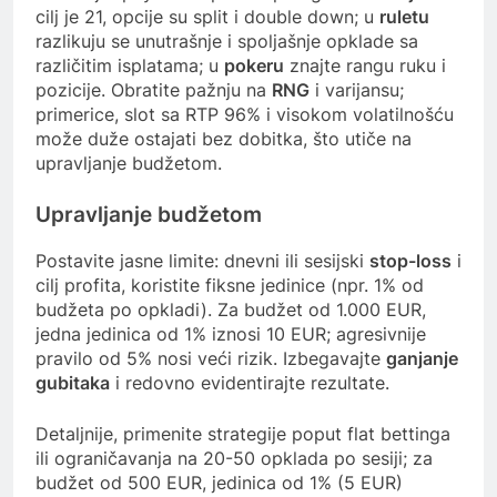
cilj je 21, opcije su split i double down; u
ruletu
razlikuju se unutrašnje i spoljašnje opklade sa
različitim isplatama; u
pokeru
znajte rangu ruku i
pozicije. Obratite pažnju na
RNG
i varijansu;
primerice, slot sa RTP 96% i visokom volatilnošću
može duže ostajati bez dobitka, što utiče na
upravljanje budžetom.
Upravljanje budžetom
Postavite jasne limite: dnevni ili sesijski
stop-loss
i
cilj profita, koristite fiksne jedinice (npr. 1% od
budžeta po opkladi). Za budžet od 1.000 EUR,
jedna jedinica od 1% iznosi 10 EUR; agresivnije
pravilo od 5% nosi veći rizik. Izbegavajte
ganjanje
gubitaka
i redovno evidentirajte rezultate.
Detaljnije, primenite strategije poput flat bettinga
ili ograničavanja na 20-50 opklada po sesiji; za
budžet od 500 EUR, jedinica od 1% (5 EUR)