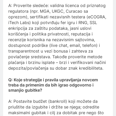
A: Proverite sledeće: validna licenca od priznatog
regulatora (npr. MGA, UKGC, Curacao sa
oprezom), sertifikati nezavisnih testera (eCOGRA,
iTech Labs) koji potvrđuju fer igru i RNG, SSL
enkripcija za zaštitu podataka, jasni uslovi
korišćenja i politika privatnosti, reputacija i
recenzije korisnika na nezavisnim sajtovima,
dostupnost podrške (live chat, email, telefon) i
transparentnost u vezi bonusa i zahteva za
povlačenje sredstava. Takođe proverite metode
plaćanja i brzinu isplate – brzi i verifikovani načini
depozita/povlačenja su dobar znak kredibiliteta.
Q: Koje strategije i pravila upravljanja novcem
treba da primenim da bih igrao odgovorno i
smanjio gubitke?
A: Postavite budžet (bankroll) koji možete da
priuštite da izgubite i držite se njega; odredite
maksimalni gubitak i cilj za dobitak pre nego što