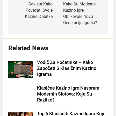
Savjeta Kako
Kako Su Moderne
Povećati Svoje
Kazino Igre
Kazino Dobitke
Oblikovale Novu
Generaciju Igrača?
Related News
Vodič Za Početnike – Kako
Započeti S Klasičnim Kazino
Igrama
Klasične Kazino Igre Naspram
Modernih Slotova: Koje Su
Razlike?
Top 5 Klasičnih Kazino Igara Koje