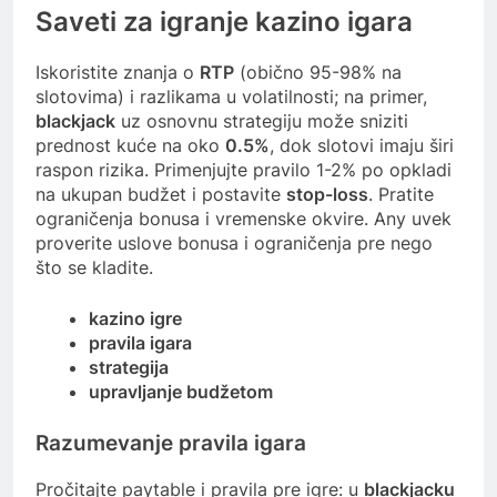
Saveti za igranje kazino igara
Iskoristite znanja o
RTP
(obično 95-98% na
slotovima) i razlikama u volatilnosti; na primer,
blackjack
uz osnovnu strategiju može sniziti
prednost kuće na oko
0.5%
, dok slotovi imaju širi
raspon rizika. Primenjujte pravilo 1-2% po opkladi
na ukupan budžet i postavite
stop-loss
. Pratite
ograničenja bonusa i vremenske okvire. Any uvek
proverite uslove bonusa i ograničenja pre nego
što se kladite.
kazino igre
pravila igara
strategija
upravljanje budžetom
Razumevanje pravila igara
Pročitajte paytable i pravila pre igre: u
blackjacku