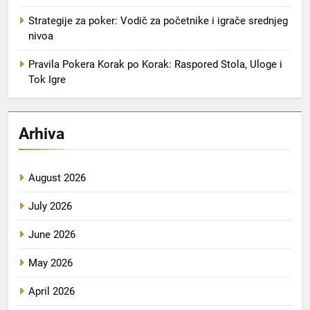
Strategije za poker: Vodič za početnike i igrače srednjeg
nivoa
Pravila Pokera Korak po Korak: Raspored Stola, Uloge i
Tok Igre
Arhiva
August 2026
July 2026
June 2026
May 2026
April 2026