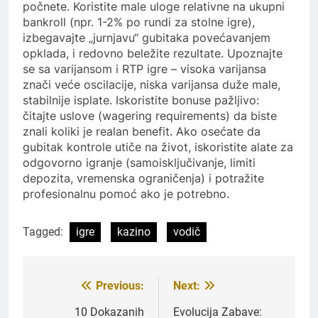
počnete. Koristite male uloge relativne na ukupni
bankroll (npr. 1-2% po rundi za stolne igre),
izbegavajte „jurnjavu“ gubitaka povećavanjem
opklada, i redovno beležite rezultate. Upoznajte
se sa varijansom i RTP igre – visoka varijansa
znači veće oscilacije, niska varijansa duže male,
stabilnije isplate. Iskoristite bonuse pažljivo:
čitajte uslove (wagering requirements) da biste
znali koliki je realan benefit. Ako osećate da
gubitak kontrole utiče na život, iskoristite alate za
odgovorno igranje (samoisključivanje, limiti
depozita, vremenska ograničenja) i potražite
profesionalnu pomoć ako je potrebno.
Tagged:
igre
kazino
vodič
Previous:
Next:
Post
navigation
10 Dokazanih
Evolucija Zabave: