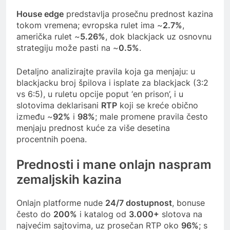
House edge
predstavlja prosečnu prednost kazina
tokom vremena; evropska rulet ima ~
2.7%
,
američka rulet ~
5.26%
, dok blackjack uz osnovnu
strategiju može pasti na ~
0.5%
.
Detaljno analizirajte pravila koja ga menjaju: u
blackjacku broj špilova i isplate za blackjack (3:2
vs 6:5), u ruletu opcije poput ‘en prison’, i u
slotovima deklarisani
RTP
koji se kreće obično
između ~
92%
i
98%
; male promene pravila često
menjaju prednost kuće za više desetina
procentnih poena.
Prednosti i mane onlajn naspram
zemaljskih kazina
Onlajn platforme nude
24/7 dostupnost
, bonuse
često do
200%
i katalog od
3.000+
slotova na
najvećim sajtovima, uz prosečan RTP oko
96%
; s