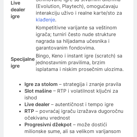
Live
(Evolution, Playtech), omogućavaju
dealer
interakciju uživo i realne karte/sto za
igre
klađenje
.
Kompetitivne varijante sa veštinom
igrača; turniri često nude strukture
nagrada sa hiljadama učesnika i
garantovanim fondovima.
Bingo, Keno i instant igre (scratch) sa
Specijalne
jednostavnim pravilima, brzim
igre
isplatama i niskim prosečnim ulozima.
Igre za stolom
– strategija i znanje pravila
Slot mašine
– RTP i volatilnost ključni za
ishod
Live dealer
– autentičnost i tempo igre
RTP
– povraćaj igraču izražava dugoročnu
očekivanu vrednost
Progresivni džekpot
– može dostići
milionske sume, ali sa velikom varijansom