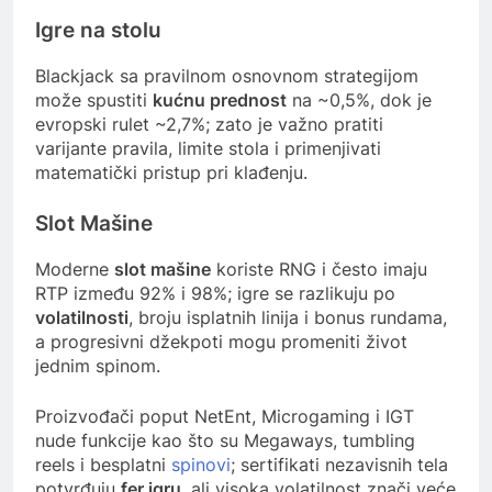
Igre na stolu
Blackjack sa pravilnom osnovnom strategijom
može spustiti
kućnu prednost
na ~0,5%, dok je
evropski rulet ~2,7%; zato je važno pratiti
varijante pravila, limite stola i primenjivati
matematički pristup pri klađenju.
Slot Mašine
Moderne
slot mašine
koriste RNG i često imaju
RTP između 92% i 98%; igre se razlikuju po
volatilnosti
, broju isplatnih linija i bonus rundama,
a progresivni džekpoti mogu promeniti život
jednim spinom.
Proizvođači poput NetEnt, Microgaming i IGT
nude funkcije kao što su Megaways, tumbling
reels i besplatni
spinovi
; sertifikati nezavisnih tela
potvrđuju
fer igru
, ali visoka volatilnost znači veće