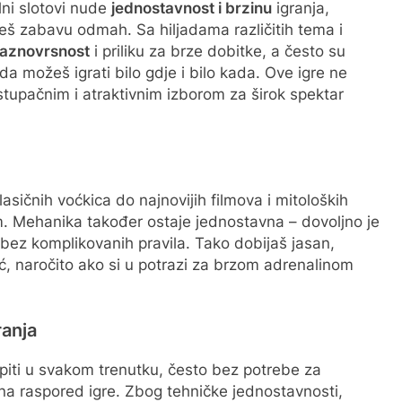
lni slotovi nude
jednostavnost i brzinu
igranja,
eš zabavu odmah. Sa hiljadama različitih tema i
raznovrsnost
i priliku za brze dobitke, a često su
da možeš igrati bilo gdje i bilo kada. Ove igre ne
ristupačnim i atraktivnim izborom za širok spektar
lasičnih voćkica do najnovijih filmova i mitoloških
nim. Mehanika također ostaje jednostavna – dovoljno je
 bez komplikovanih pravila. Tako dobijaš jasan,
juć, naročito ako si u potrazi za brzom adrenalinom
ranja
upiti u svakom trenutku, često bez potrebe za
na raspored igre. Zbog tehničke jednostavnosti,