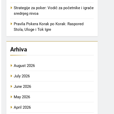
Strategije za poker: Vodič za početnike i igrače
srednjeg nivoa
Pravila Pokera Korak po Korak: Raspored
Stola, Uloge i Tok Igre
Arhiva
August 2026
July 2026
June 2026
May 2026
April 2026