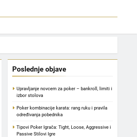
Poslednje objave
Upravljanje novcem za poker – bankroll, limiti i
izbor stolova
Poker kombinacije karata: rang ruku i pravila
određivanja pobednika
Tipovi Poker Igrača: Tight, Loose, Aggressive i
Passive Stilovi Igre