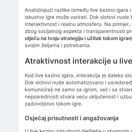
Analizirajući razlike između live kazino igara i
iskustvo igre može varirati. Dok slotovi nude b
interaktivnost i realnu atmosferu. Na primjer,
zbog socijalnog aspekta i transparentnosti p
utječu na tvoju strategiju i užitak tokom igran
svojim željama i potrebama.
Atraktivnost interakcije u liv
Kod live kazino igara, interakcija je daleko sl
Dok slotovi nude automatizovano i usredsređ
komuniciraš ne samo sa igrom, već i sa stvarni
neposrednosti stvara veću uključenost i uzbu
zadovoljstvo tokom igre.
Osjećaj prisutnosti i angažovanja
U live kazinu prisutnost djelitelja u stvarnom 