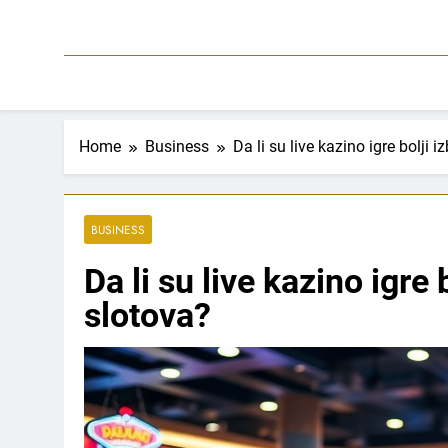
Home
Business
Da li su live kazino igre bolji 
BUSINESS
Da li su live kazino igre 
slotova?