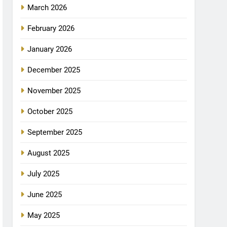
March 2026
February 2026
January 2026
December 2025
November 2025
October 2025
September 2025
August 2025
July 2025
June 2025
May 2025