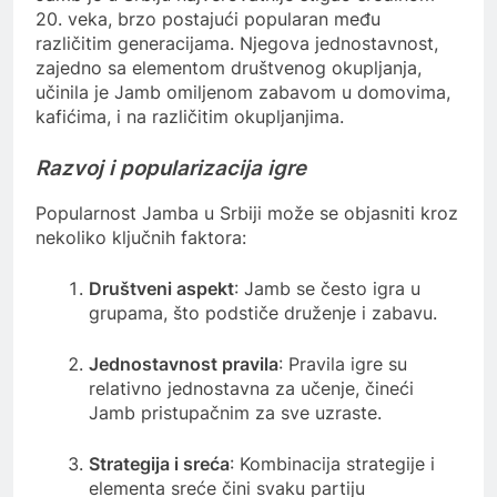
20. veka, brzo postajući popularan među
različitim generacijama. Njegova jednostavnost,
zajedno sa elementom društvenog okupljanja,
učinila je Jamb omiljenom zabavom u domovima,
kafićima, i na različitim okupljanjima.
Razvoj i popularizacija igre
Popularnost Jamba u Srbiji može se objasniti kroz
nekoliko ključnih faktora:
Društveni aspekt
: Jamb se često igra u
grupama, što podstiče druženje i zabavu.
Jednostavnost pravila
: Pravila igre su
relativno jednostavna za učenje, čineći
Jamb pristupačnim za sve uzraste.
Strategija i sreća
: Kombinacija strategije i
elementa sreće čini svaku partiju