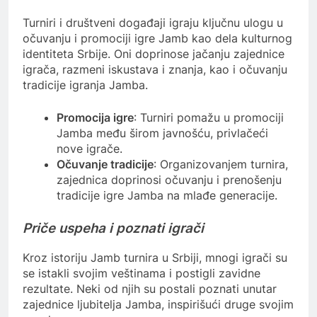
Turniri i društveni događaji igraju ključnu ulogu u
očuvanju i promociji igre Jamb kao dela kulturnog
identiteta Srbije. Oni doprinose jačanju zajednice
igrača, razmeni iskustava i znanja, kao i očuvanju
tradicije igranja Jamba.
Promocija igre
: Turniri pomažu u promociji
Jamba među širom javnošću, privlačeći
nove igrače.
Očuvanje tradicije
: Organizovanjem turnira,
zajednica doprinosi očuvanju i prenošenju
tradicije igre Jamba na mlađe generacije.
Priče uspeha i poznati igrači
Kroz istoriju Jamb turnira u Srbiji, mnogi igrači su
se istakli svojim veštinama i postigli zavidne
rezultate. Neki od njih su postali poznati unutar
zajednice ljubitelja Jamba, inspirišući druge svojim