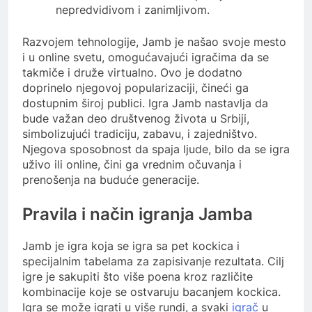
nepredvidivom i zanimljivom.
Razvojem tehnologije, Jamb je našao svoje mesto
i u online svetu, omogućavajući igračima da se
takmiče i druže virtualno. Ovo je dodatno
doprinelo njegovoj popularizaciji, čineći ga
dostupnim široj publici. Igra Jamb nastavlja da
bude važan deo društvenog života u Srbiji,
simbolizujući tradiciju, zabavu, i zajedništvo.
Njegova sposobnost da spaja ljude, bilo da se igra
uživo ili online, čini ga vrednim očuvanja i
prenošenja na buduće generacije.
Pravila i način igranja Jamba
Jamb je igra koja se igra sa pet kockica i
specijalnim tabelama za zapisivanje rezultata. Cilj
igre je sakupiti što više poena kroz različite
kombinacije koje se ostvaruju bacanjem kockica.
Igra se može igrati u više rundi, a svaki
igrač
u