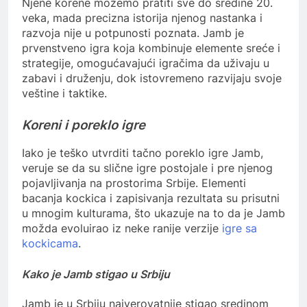
Njene korene možemo pratiti sve do sredine 20.
veka, mada precizna istorija njenog nastanka i
razvoja nije u potpunosti poznata. Jamb je
prvenstveno igra koja kombinuje elemente sreće i
strategije, omogućavajući igračima da uživaju u
zabavi i druženju, dok istovremeno razvijaju svoje
veštine i taktike.
Koreni i poreklo igre
Iako je teško utvrditi tačno poreklo igre Jamb,
veruje se da su slične igre postojale i pre njenog
pojavljivanja na prostorima Srbije. Elementi
bacanja kockica i zapisivanja rezultata su prisutni
u mnogim kulturama, što ukazuje na to da je Jamb
možda evoluirao iz neke ranije verzije
igre sa
kockicama
.
Kako je Jamb stigao u Srbiju
Jamb je u Srbiju najverovatnije stigao sredinom