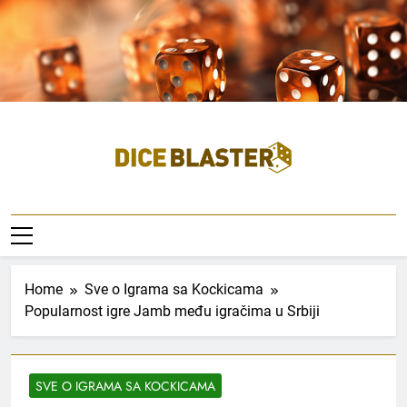
Skip
to
content
Dice Blaster
Home
Sve o Igrama sa Kockicama
Popularnost igre Jamb među igračima u Srbiji
SVE O IGRAMA SA KOCKICAMA