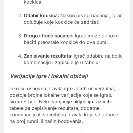
kockica.
Odabir kockica
: Nakon prvog bacanja, igrač
odlučuje koje kockice će zadržati.
Drugo i treće bacanje
: Igrač može ponovo
baciti preostale kockice do dva puta.
Zapisivanje rezultata
: Igrač odabira najbolju
kombinaciju i zapisuje je u tabelu.
Varijacije igre i lokalni običaji
Iako su osnovna pravila igre Jamb univerzalna,
postoje brojne lokalne varijacije koje se igraju
širom Srbije. Neke varijacije uključuju različite
tabele za zapisivanje rezultata, dodatne
kombinacije ili specifična pravila koja se odnose
na broj rundi ili način bodovanja.