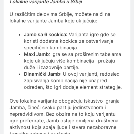
Lokalne varijante Jamba u Srbiji
U različitim delovima Srbije, možete naići na
lokalne varijante Jamba koje uključuju:
Jamb sa 6 kockica
: Varijanta igre gde se
koristi dodatna kockica za ostvarivanje
specifičnih kombinacija.
Maxi Jamb
: Igra se sa proširenim tabelama
koje uključuju više kombinacija i pružaju
duže i izazovnije partije.
Dinamički Jamb
: U ovoj varijanti, redosled
zapisivanja kombinacija nije unapred
određen, što igri dodaje element strategije.
Ove lokalne varijante obogaćuju iskustvo igranja
Jamba, čineći svaku partiju jedinstvenom i
nepredvidivom. Bez obzira na to koju varijantu
igre preferirate, Jamb ostaje omiljena društvena
aktivnost koja spaja ljude i stvara nezaboravne
trenutke zabave i druženja.