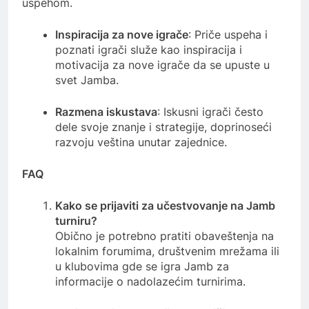
uspehom.
Inspiracija za nove igrače
: Priče uspeha i
poznati igrači služe kao inspiracija i
motivacija za nove igrače da se upuste u
svet Jamba.
Razmena iskustava
: Iskusni igrači često
dele svoje znanje i strategije, doprinoseći
razvoju veština unutar zajednice.
FAQ
Kako se prijaviti za učestvovanje na Jamb
turniru?
Obično je potrebno pratiti obaveštenja na
lokalnim forumima, društvenim mrežama ili
u klubovima gde se igra Jamb za
informacije o nadolazećim turnirima.