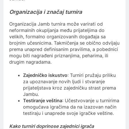
Organizacija i značaj turnira
Organizacija Jamb turnira može varirati od
neformalnih okupljanja među prijateljima do
velikih, formalno organizovanih događaja sa
brojnim učesnicima. Takmičenja se obično odvijaju
prema unapred definisanim pravilima, a pobednici
mogu biti nagrađeni priznanjima, peharima, ili
drugim nagradama.
Zajedničko iskustvo
: Turniri pružaju priliku
za upoznavanje novih ljudi i stvaranje
prijateljstava kroz zajedničku strast prema
Jambu.
Testiranje veština
: Učestvovanje u turnirima
omogućava igračima da na izazovan način
testiraju i unaprede svoje igračke veštine.
Kako turniri doprinose zajednici igrača