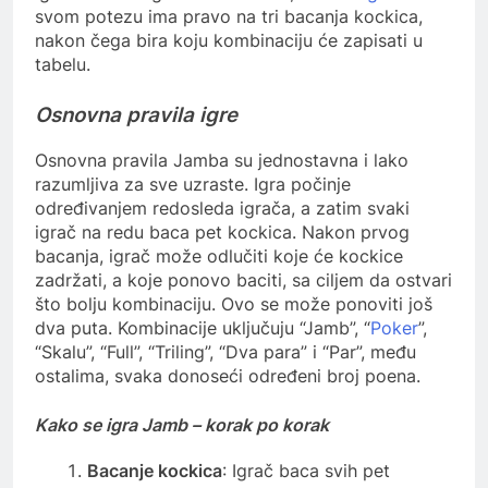
svom potezu ima pravo na tri bacanja kockica,
nakon čega bira koju kombinaciju će zapisati u
tabelu.
Osnovna pravila igre
Osnovna pravila Jamba su jednostavna i lako
razumljiva za sve uzraste. Igra počinje
određivanjem redosleda igrača, a zatim svaki
igrač na redu baca pet kockica. Nakon prvog
bacanja, igrač može odlučiti koje će kockice
zadržati, a koje ponovo baciti, sa ciljem da ostvari
što bolju kombinaciju. Ovo se može ponoviti još
dva puta. Kombinacije uključuju “Jamb”, “
Poker
”,
“Skalu”, “Full”, “Triling”, “Dva para” i “Par”, među
ostalima, svaka donoseći određeni broj poena.
Kako se igra Jamb – korak po korak
Bacanje kockica
: Igrač baca svih pet