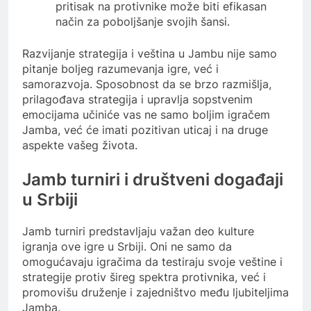
pritisak na protivnike može biti efikasan
način za poboljšanje svojih šansi.
Razvijanje strategija i veština u Jambu nije samo
pitanje boljeg razumevanja igre, već i
samorazvoja. Sposobnost da se brzo razmišlja,
prilagođava strategija i upravlja sopstvenim
emocijama učiniće vas ne samo boljim igračem
Jamba, već će imati pozitivan uticaj i na druge
aspekte vašeg života.
Jamb turniri i društveni događaji
u Srbiji
Jamb turniri predstavljaju važan deo kulture
igranja ove igre u Srbiji. Oni ne samo da
omogućavaju igračima da testiraju svoje veštine i
strategije protiv šireg spektra protivnika, već i
promovišu druženje i zajedništvo među ljubiteljima
Jamba.