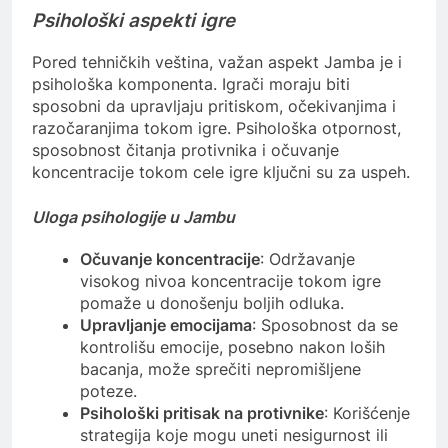
Psihološki aspekti igre
Pored tehničkih veština, važan aspekt Jamba je i
psihološka komponenta. Igrači moraju biti
sposobni da upravljaju pritiskom, očekivanjima i
razočaranjima tokom igre. Psihološka otpornost,
sposobnost čitanja protivnika i očuvanje
koncentracije tokom cele igre ključni su za uspeh.
Uloga psihologije u Jambu
Očuvanje koncentracije
: Održavanje
visokog nivoa koncentracije tokom igre
pomaže u donošenju boljih odluka.
Upravljanje emocijama
: Sposobnost da se
kontrolišu emocije, posebno nakon loših
bacanja, može sprečiti nepromišljene
poteze.
Psihološki pritisak na protivnike
: Korišćenje
strategija koje mogu uneti nesigurnost ili