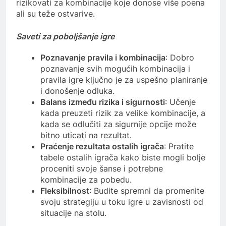
rizikovati za kombinacije koje donose više poena
ali su teže ostvarive.
Saveti za poboljšanje igre
Poznavanje pravila i kombinacija
: Dobro
poznavanje svih mogućih kombinacija i
pravila igre ključno je za uspešno planiranje
i donošenje odluka.
Balans između rizika i sigurnosti
: Učenje
kada preuzeti rizik za velike kombinacije, a
kada se odlučiti za sigurnije opcije može
bitno uticati na rezultat.
Praćenje rezultata ostalih igrača
: Pratite
tabele ostalih igrača kako biste mogli bolje
proceniti svoje šanse i potrebne
kombinacije za pobedu.
Fleksibilnost
: Budite spremni da promenite
svoju strategiju u toku igre u zavisnosti od
situacije na stolu.