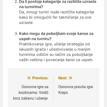
Da li postoje kategorije za različite uzraste
na turnirima?
Da, mnogi turniri nude različite kategorije
kako bi omogućili fer takmičenje za sve
uzraste.
Kako mogu da poboljšam svoje šanse za
uspeh na turniru?
Praktikovanje igre, učenje strategija od
iskusnih igrača i učestvovanje u manjim
turnirima odlični su načini za poboljšanje
vaših veština i povećanje šansi za uspeh.
Previous:
Next:
Post
navigation
Osnovne igre sa
Osnovna pravila igre
kockicama: Vodič
Kreps
kroz zabavu i učenje